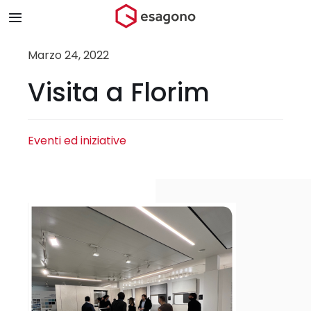
Salta
Toggle
al
Navigation
contenuto
Home
Marzo 24, 2022
Visita a Florim
Chi siamo
Prodotti & Brand
Eventi ed iniziative
Store
Blog
Contatti