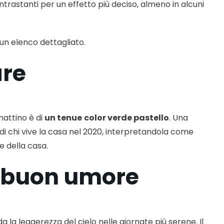
 contrastanti per un effetto più deciso, almeno in alcuni
 un elenco dettagliato.
are
mattino è di
un tenue
color verde pastello
. Una
e di chi vive la casa nel 2020, interpretandola come
e della casa.
te buon umore
 la leggerezza del cielo nelle giornate più serene. Il