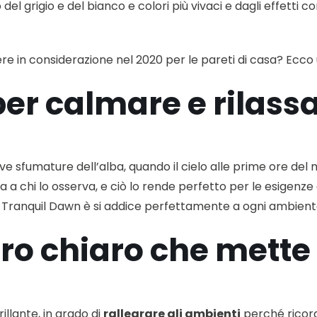
o del grigio e del bianco e colori più vivaci e dagli effetti
ere in considerazione nel 2020 per le pareti di casa? Ecco
per calmare e rilass
ive sfumature dell’alba, quando il cielo alle prime ore del 
ma a chi lo osserva, e ciò lo rende perfetto per le esigenz
, il Tranquil Dawn è si addice perfettamente a ogni ambient
zurro chiaro che met
illante, in grado di
rallegrare gli ambienti
perché ricorda