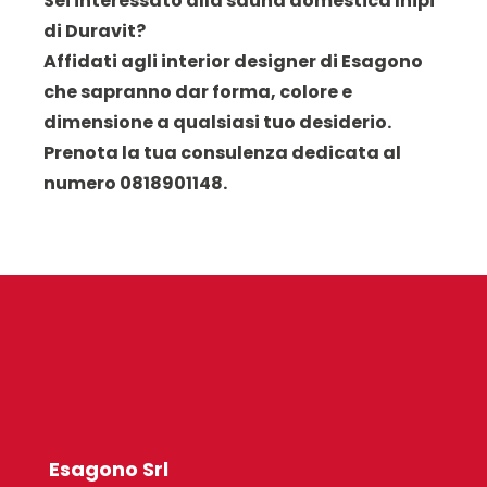
Sei interessato alla sauna domestica Inipi
di Duravit?
Affidati agli interior designer di Esagono
che sapranno dar forma, colore e
dimensione a qualsiasi tuo desiderio.
Prenota la tua consulenza dedicata al
numero 0818901148.
Esagono Srl