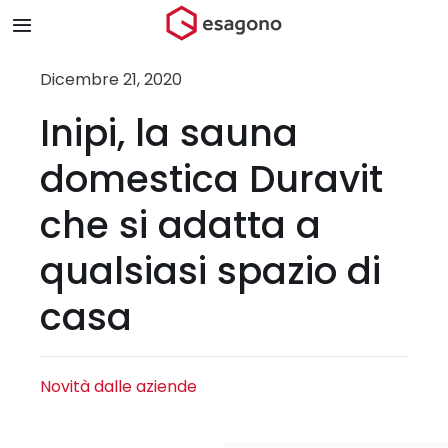
Salta
Toggle
al
Navigation
contenuto
Home
Dicembre 21, 2020
Inipi, la sauna
Chi siamo
domestica Duravit
Prodotti & Brand
che si adatta a
qualsiasi spazio di
Store
casa
Blog
Contatti
Novità dalle aziende