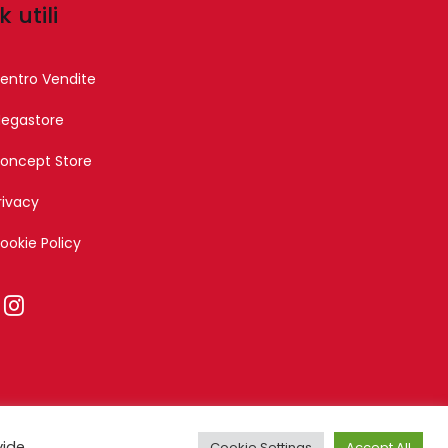
k utili
entro Vendite
egastore
oncept Store
rivacy
ookie Policy
nika
vide
Cookie Settings
Accept All