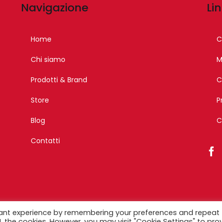
Navigazione
Lin
Home
C
Chi siamo
M
Prodotti & Brand
C
Store
P
Blog
C
Contatti
opyright 2023 – Esagono Srl – Tutti i diritti riservati –
Designed by Iko
vant experience by remembering your preferences and repeat
ALL the cookies. However, you may visit "Cookie Settings" to pro