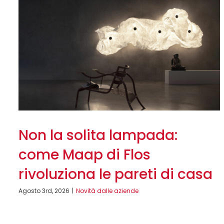
Non la solita lampada:
come Maap di Flos
rivoluziona le pareti di casa
Agosto 3rd, 2026
|
Novità dalle aziende