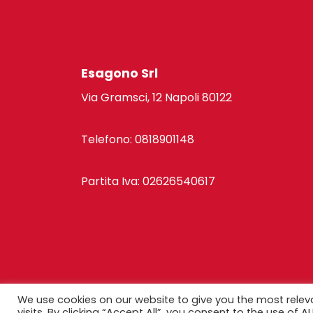
Esagono Srl
Via Gramsci, 12 Napoli 80122
Telefono: 0818901148
Partita Iva: 02626540617
© C
We use cookies on our website to give you the most rele
visits. By clicking “Accept All”, you consent to the use of 