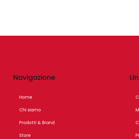
Navigazione
Lin
Home
C
Chi siamo
M
Prodotti & Brand
C
Store
P