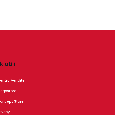
k utili
entro Vendite
egastore
oncept Store
rivacy