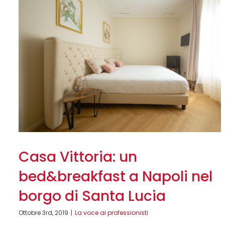
Casa Vittoria: un
bed&breakfast a Napoli nel
borgo di Santa Lucia
Ottobre 3rd, 2019
|
La voce ai professionisti