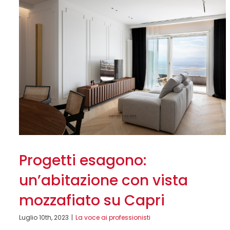
Progetti esagono:
un’abitazione con vista
mozzafiato su Capri
Luglio 10th, 2023
|
La voce ai professionisti