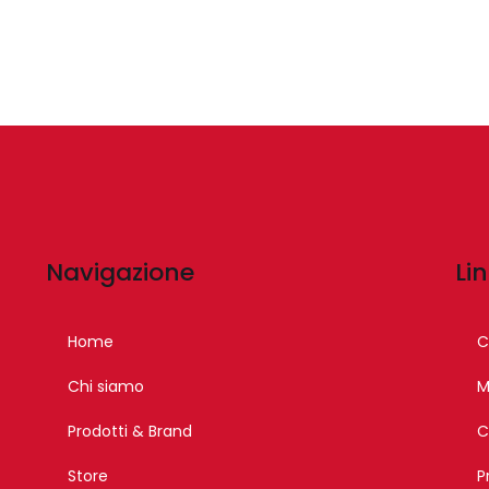
Navigazione
Lin
Home
C
Chi siamo
M
Prodotti & Brand
C
Store
P