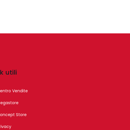
k utili
entro Vendite
egastore
oncept Store
rivacy