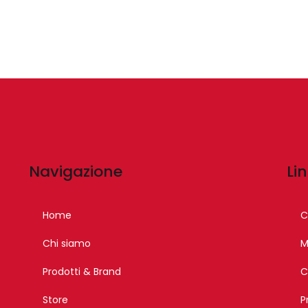
Navigazione
Lin
Home
C
Chi siamo
M
Prodotti & Brand
C
Store
P