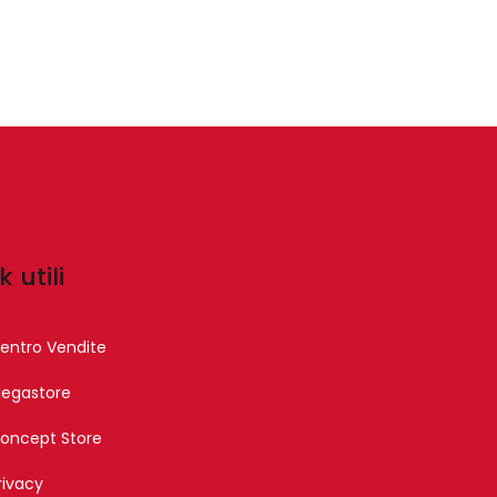
k utili
entro Vendite
egastore
oncept Store
rivacy