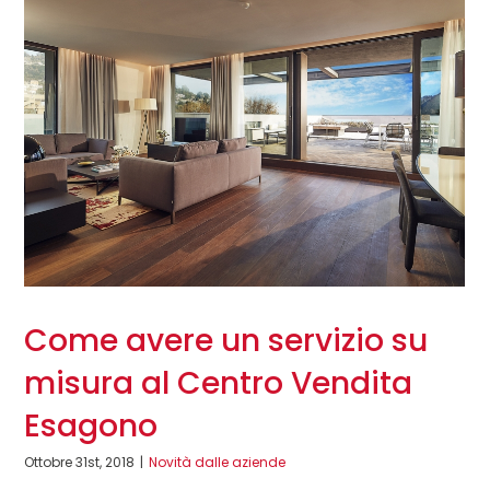
Come avere un servizio su
misura al Centro Vendita
Esagono
Ottobre 31st, 2018
|
Novità dalle aziende