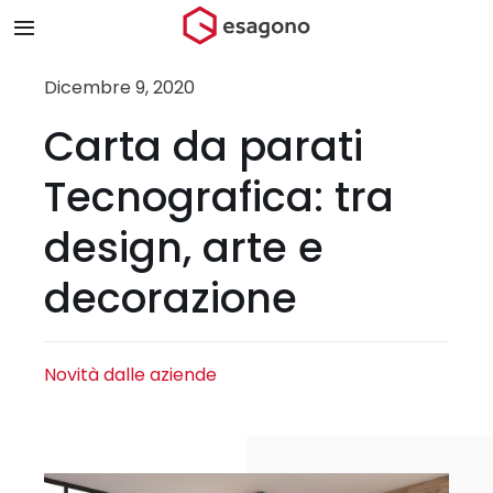
Salta
Toggle
al
Navigation
contenuto
Home
Dicembre 9, 2020
Carta da parati
Chi siamo
Tecnografica: tra
Prodotti & Brand
design, arte e
decorazione
Store
Blog
Novità dalle aziende
Contatti