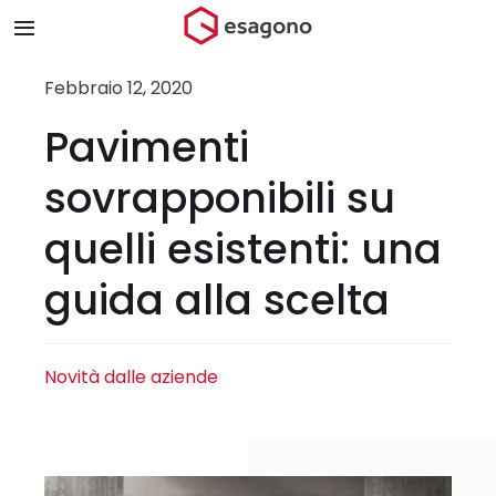
Salta
Toggle
al
Navigation
contenuto
Home
Febbraio 12, 2020
Pavimenti
Chi siamo
sovrapponibili su
Prodotti & Brand
quelli esistenti: una
guida alla scelta
Store
Blog
Novità dalle aziende
Contatti