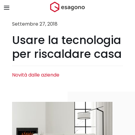
Salta
Toggle
al
Navigation
contenuto
Home
Settembre 27, 2018
Usare la tecnologia
Chi siamo
per riscaldare casa
Prodotti & Brand
Novità dalle aziende
Store
Blog
Contatti