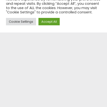
and repeat visits. By clicking “Accept All”, you consent
to the use of ALL the cookies. However, you may visit
"Cookie Settings" to provide a controlled consent.
Progetti Esagono: un salone
Cookie Settings
Accept All
di bellezza dallo stile unico
Settembre 16th, 2020
|
La voce ai professionisti