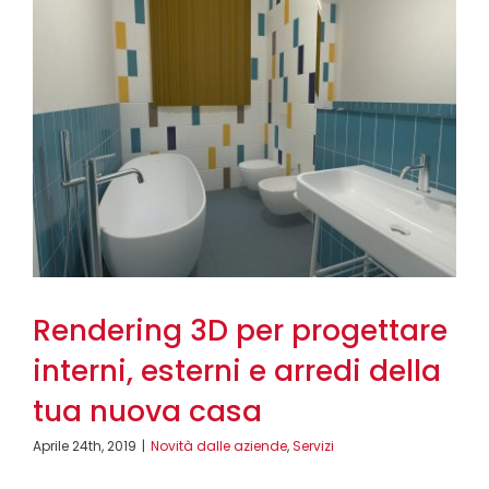
Rendering 3D per progettare
interni, esterni e arredi della
tua nuova casa
Aprile 24th, 2019
|
Novità dalle aziende
,
Servizi